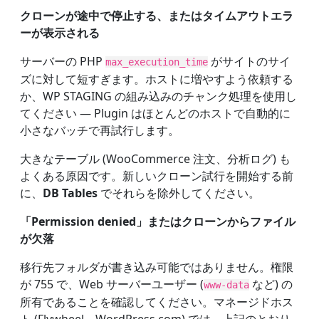
クローンが途中で停止する、またはタイムアウトエラ
ーが表示される
サーバーの PHP
がサイトのサイ
max_execution_time
ズに対して短すぎます。ホストに増やすよう依頼する
か、WP STAGING の組み込みのチャンク処理を使用し
てください — Plugin はほとんどのホストで自動的に
小さなバッチで再試行します。
大きなテーブル (WooCommerce 注文、分析ログ) も
よくある原因です。新しいクローン試行を開始する前
に、
DB Tables
でそれらを除外してください。
「Permission denied」またはクローンからファイル
が欠落
移行先フォルダが書き込み可能ではありません。権限
が 755 で、Web サーバーユーザー (
など) の
www-data
所有であることを確認してください。マネージドホス
ト (Flywheel、WordPress.com) では、上記のとおり