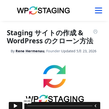
Skip
to
content
Staging サイトの作成 &
WordPress のクローン方法
By
Rene Hermenau
,
Founder
·
Updated
5月 23, 2026